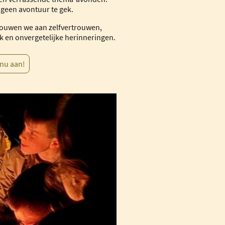
s geen avontuur te gek.
uwen we aan zelfvertrouwen,
 en onvergetelijke herinneringen.
 nu aan!