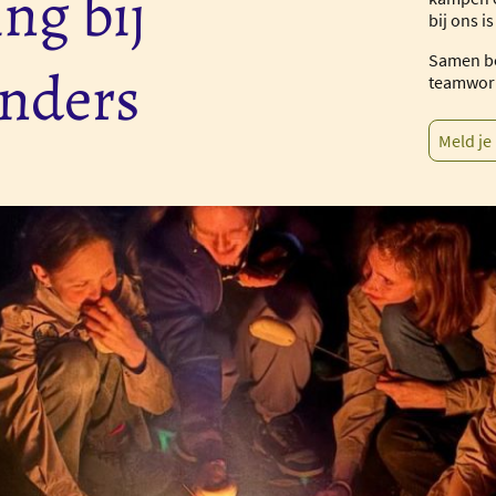
ng bij
bij ons i
Samen bo
nders
teamwork
Meld je