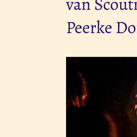
van Scouti
Peerke Do