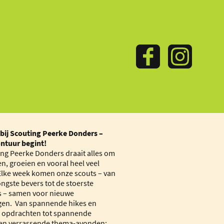
ij Scouting Peerke Donders –
ntuur begint!
ing Peerke Donders draait alles om
n, groeien en vooral heel veel
 Elke week komen onze scouts – van
ongste bevers tot de stoerste
s – samen voor nieuwe
gen. Van spannende hikes en
e opdrachten tot spannende
n verrassende thema-avonden: