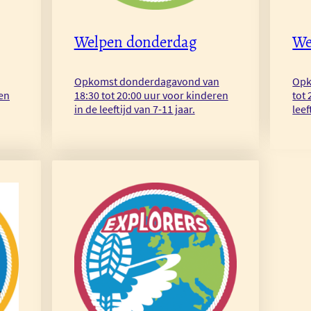
Welpen donderdag
We
Opkomst donderdagavond van
Opk
ren
18:30 tot 20:00 uur voor kinderen
tot 
in de leeftijd van 7-11 jaar.
leef