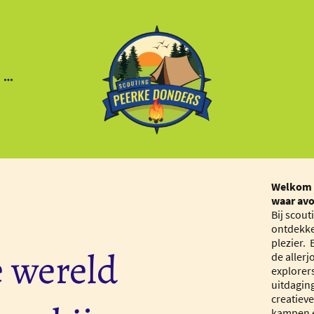
Welkom b
waar avo
Bij scout
ontdekke
plezier.
 wereld
de allerj
explorer
uitdagin
creatiev
kampen e