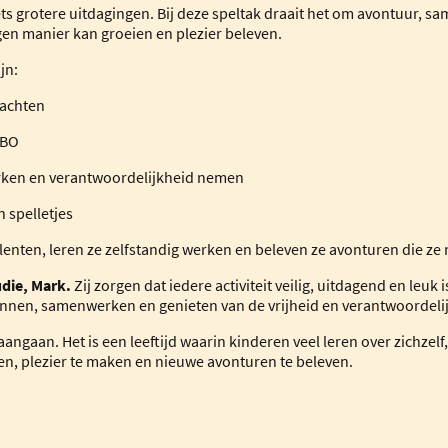
iets grotere uitdagingen. Bij deze speltak draait het om avontuur, s
gen manier kan groeien en plezier beleven.
jn:
rachten
HBO
ken en verantwoordelijkheid nemen
 spelletjes
enten, leren ze zelfstandig werken en beleven ze avonturen die ze n
udie, Mark.
Zij zorgen dat iedere activiteit veilig, uitdagend en leuk
nen, samenwerken en genieten van de vrijheid en verantwoordelijkhe
 aangaan. Het is een leeftijd waarin kinderen veel leren over zichz
en, plezier te maken en nieuwe avonturen te beleven.